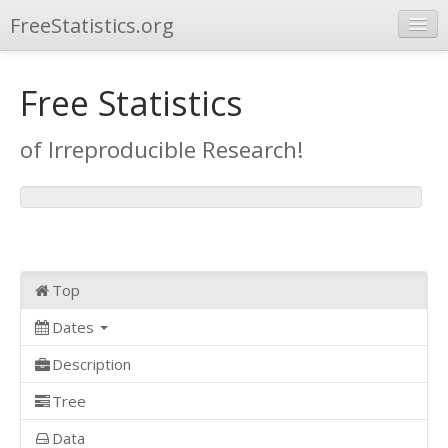
FreeStatistics.org
Browse
Free Statistics
Publications
of Irreproducible Research!
Other Applications
Top
Dates
Description
Tree
Data