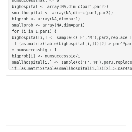
numsuccesssmall <- 0
bighospital <- array(NA,dim=c(par1,par2))
smallhospital <- array(NA,dim=c(par1,par3))
bigprob <- array(NA,dim=par1)
smallprob <- array(NA,dim=par1)
for (i in 1:par1) {
bighospital[i,] <- sample(c('F','M'),par2,replace=T
if (as.matrix(table(bighospital[i,]))[2] > par4*par
= numsuccessbig + 1
bigprob[i] <- numsuccessbig/i
smallhospital[i,] <- sample(c('F','M'),par3,replace
if (as.matrix(table(smallhospital[i,]))[2] > par4*p
mall = numsuccesssmall + 1
smallprob[i] <- numsuccesssmall/i
}
tbig <- as.matrix(table(bighospital))
tsmall <- as.matrix(table(smallhospital))
tbig
tsmall
numsuccessbig/par1
bigprob[par1]
numsuccesssmall/par1