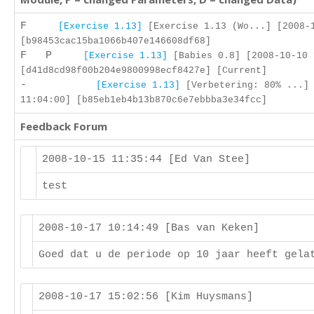
F
[Exercise 1.13]
[Exercise 1.13 (Wo...] [2008-
[b98453cac15ba1066b407e146608df68]
F P
[Exercise 1.13]
[Babies 0.8] [2008-10-10 
[d41d8cd98f00b204e9800998ecf8427e] [Current]
-
[Exercise 1.13]
[Verbetering: 80% ...] 
11:04:00] [b85eb1eb4b13b870c6e7ebbba3e34fcc]
Feedback Forum
2008-10-15 11:35:44 [Ed Van Stee]
test
2008-10-17 10:14:49 [Bas van Keken]
Goed dat u de periode op 10 jaar heeft gela
2008-10-17 15:02:56 [Kim Huysmans]