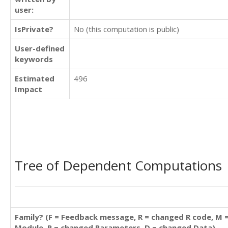
user:
IsPrivate?
No (this computation is public)
User-defined
keywords
Estimated
496
Impact
Tree of Dependent Computations
Family? (F = Feedback message, R = changed R code, M 
Module, P = changed Parameters, D = changed Data)