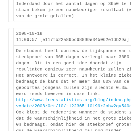
Inderdaad door het aantal dagen op 3650 te 
staan bekom je een nauwkeuriger resultaat (
van de grote getallen).
2008-10-18
11:06:57 [e117fb22a86bc68899e345062e1db29a
De student heeft opnieuw de tijdspanne van 
steekproef van 365 dagen verlengt naar 3650
dagen. Dit is een goed idee doordat zijn
resultaten opnieuw zeer nauwkeurig zullen z
Het antwoord is correct. In het kleine ziek
bedraagt de kans dat er meer dan 80% van de
geboortes jongens zullen zijn slechts 0.3%.
werd reeds bewezen in deze link:
http://www.freestatistics.org/blog/index.ph
v=date/2008/Oct/10/t122365110199r2obw2qv540
Ook klopt de redenering wanneer de student 
dat de waarschijnlijkheid in het grote ziek
0% bedraagt, omdat hier de steekproef grote
dus de waarschijnlijkheid zal nog minder