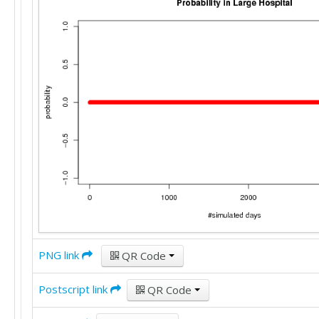
PNG link
QR Code
Postscript link
QR Code