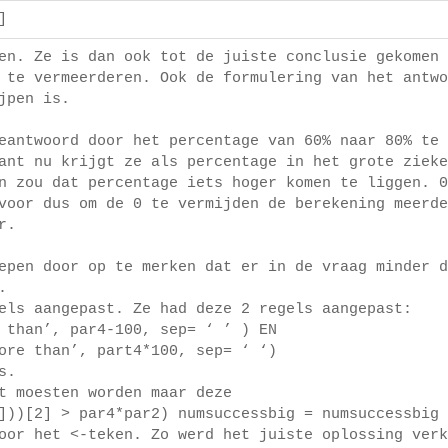
s]
en. Ze is dan ook tot de juiste conclusie gekomen 
 te vermeerderen. Ook de formulering van het antwo
jpen is.
eantwoord door het percentage van 60% naar 80% te 
ant nu krijgt ze als percentage in het grote zieke
n zou dat percentage iets hoger komen te liggen. 0
voor dus om de 0 te vermijden de berekening meerde
r.
epen door op te merken dat er in de vraag minder d
.
els aangepast. Ze had deze 2 regels aangepast:
 than’, par4-100, sep= ‘ ’ ) EN
ore than’, part4*100, sep= ‘ ‘)
s.
t moesten worden maar deze
]))[2] > par4*par2) numsuccessbig = numsuccessbig 
oor het <-teken. Zo werd het juiste oplossing verk