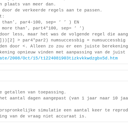
n plaats van meer dan.
 door de verkeerde regels aan te passen.
t:
 than’, par4-100, sep= ‘ ’ ) EN
 more than’, part4*100, sep= ‘ ‘)
door less, maar het was de volgende regel die aang
]))[2] > par4*par2) numsuccessbig = numsuccessbig 
den door <. Alleen zo zou er een juiste berekening
kening opnieuw vinden met aanpassing van de juist 
ate/2008/Oct/15/t1224081903tizkvkkwdzgbx5d.htm
]
e getallen van toepassing.
het aantal dagen aangepast (van 1 jaar naar 10 jaa
orspronkelijke simulatie een aantal keer te reprod
ing van de vraag niet accuraat is.