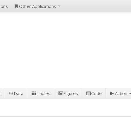
ions
Other Applications
e
Data
Tables
Figures
Code
Action