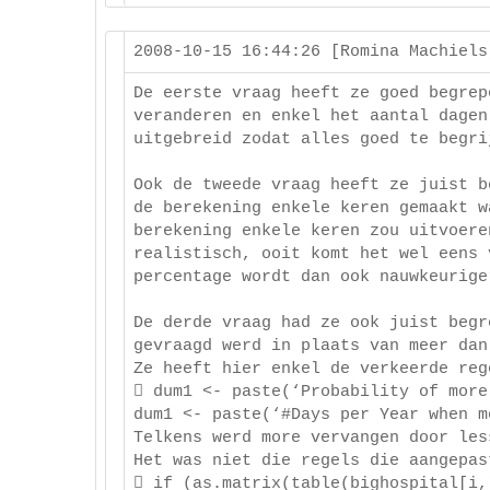
2008-10-15 16:44:26 [Romina Machiel
De eerste vraag heeft ze goed begrep
veranderen en enkel het aantal dagen
uitgebreid zodat alles goed te begri
Ook de tweede vraag heeft ze juist b
de berekening enkele keren gemaakt w
berekening enkele keren zou uitvoere
realistisch, ooit komt het wel eens 
percentage wordt dan ook nauwkeurige
De derde vraag had ze ook juist begr
gevraagd werd in plaats van meer dan
Ze heeft hier enkel de verkeerde reg
 dum1 <- paste(‘Probability of more
dum1 <- paste(‘#Days per Year when m
Telkens werd more vervangen door les
Het was niet die regels die aangepas
 if (as.matrix(table(bighospital[i,