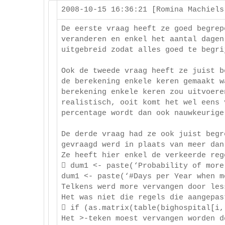
2008-10-15 16:36:21 [Romina Machiel
De eerste vraag heeft ze goed begrep
veranderen en enkel het aantal dagen
uitgebreid zodat alles goed te begri
Ook de tweede vraag heeft ze juist b
de berekening enkele keren gemaakt w
berekening enkele keren zou uitvoere
realistisch, ooit komt het wel eens 
percentage wordt dan ook nauwkeurige
De derde vraag had ze ook juist begr
gevraagd werd in plaats van meer dan
Ze heeft hier enkel de verkeerde reg
 dum1 <- paste(‘Probability of more
dum1 <- paste(‘#Days per Year when m
Telkens werd more vervangen door les
Het was niet die regels die aangepas
 if (as.matrix(table(bighospital[i,
Het >-teken moest vervangen worden d