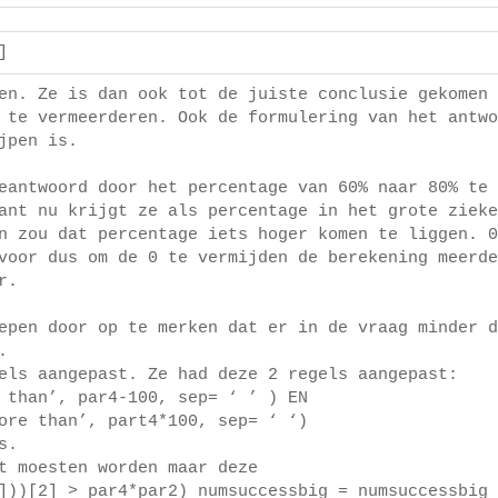
s]
en. Ze is dan ook tot de juiste conclusie gekomen 
 te vermeerderen. Ook de formulering van het antwo
jpen is.
eantwoord door het percentage van 60% naar 80% te 
ant nu krijgt ze als percentage in het grote zieke
n zou dat percentage iets hoger komen te liggen. 0
voor dus om de 0 te vermijden de berekening meerde
r.
epen door op te merken dat er in de vraag minder d
.
els aangepast. Ze had deze 2 regels aangepast:
 than’, par4-100, sep= ‘ ’ ) EN
ore than’, part4*100, sep= ‘ ‘)
s.
t moesten worden maar deze
]))[2] > par4*par2) numsuccessbig = numsuccessbig 