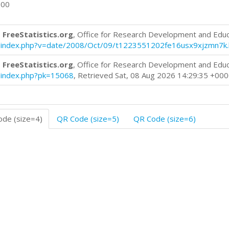
600
 FreeStatistics.org
, Office for Research Development and Edu
log/index.php?v=date/2008/Oct/09/t1223551202fe16usx9xjzmn7k
 FreeStatistics.org
, Office for Research Development and Edu
og/index.php?pk=15068
, Retrieved Sat, 08 Aug 2026 14:29:35 +00
de (size=4)
QR Code (size=5)
QR Code (size=6)