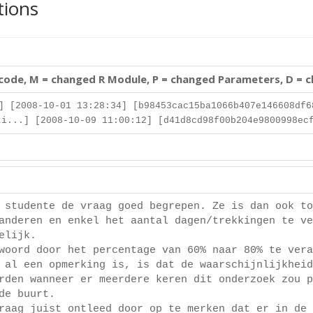
tions
 code, M = changed R Module, P = changed Parameters, D = 
] [2008-10-01 13:28:34] [b98453cac15ba1066b407e146608df6
i...] [2008-10-09 11:00:12] [d41d8cd98f00b204e9800998ec
 studente de vraag goed begrepen. Ze is dan ook to
anderen en enkel het aantal dagen/trekkingen te ve
elijk.
woord door het percentage van 60% naar 80% te vera
 al een opmerking is, is dat de waarschijnlijkheid
rden wanneer er meerdere keren dit onderzoek zou p
de buurt.
raag juist ontleed door op te merken dat er in de 