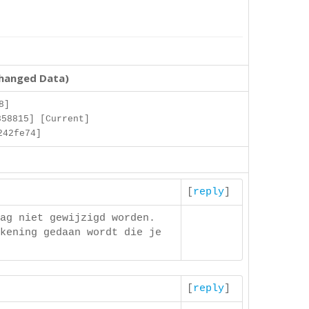
changed Data)
8]
858815] [Current]
242fe74]
[
reply
]
ag niet gewijzigd worden.
kening gedaan wordt die je
[
reply
]