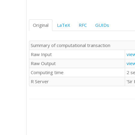
Original
LaTeX
RFC
GUIDs
Summary of computational transaction
Raw Input
vie
Raw Output
vie
Computing time
2 s
R Server
'Si