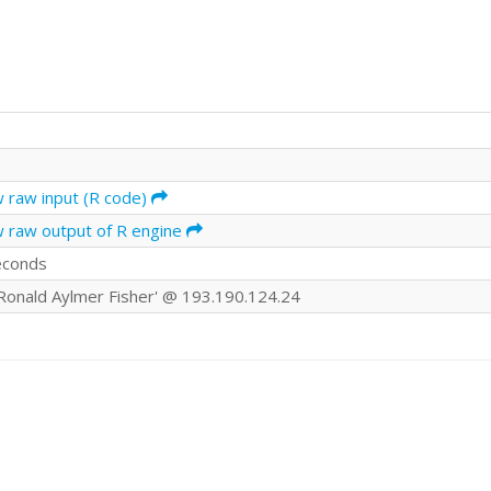
w raw input (R code)
w raw output of R engine
econds
r Ronald Aylmer Fisher' @ 193.190.124.24